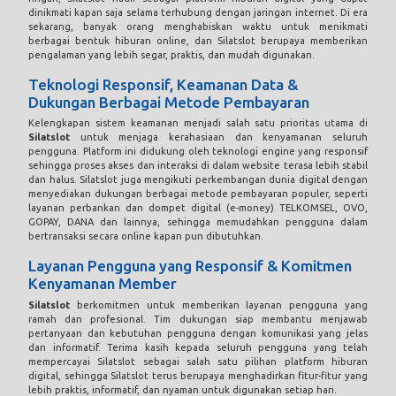
dinikmati kapan saja selama terhubung dengan jaringan internet. Di era
sekarang, banyak orang menghabiskan waktu untuk menikmati
berbagai bentuk hiburan online, dan Silatslot berupaya memberikan
pengalaman yang lebih segar, praktis, dan mudah digunakan.
Teknologi Responsif, Keamanan Data &
Dukungan Berbagai Metode Pembayaran
Kelengkapan sistem keamanan menjadi salah satu prioritas utama di
Silatslot
untuk menjaga kerahasiaan dan kenyamanan seluruh
pengguna. Platform ini didukung oleh teknologi engine yang responsif
sehingga proses akses dan interaksi di dalam website terasa lebih stabil
dan halus. Silatslot juga mengikuti perkembangan dunia digital dengan
menyediakan dukungan berbagai metode pembayaran populer, seperti
layanan perbankan dan dompet digital (e-money) TELKOMSEL, OVO,
GOPAY, DANA dan lainnya, sehingga memudahkan pengguna dalam
bertransaksi secara online kapan pun dibutuhkan.
Layanan Pengguna yang Responsif & Komitmen
Kenyamanan Member
Silatslot
berkomitmen untuk memberikan layanan pengguna yang
ramah dan profesional. Tim dukungan siap membantu menjawab
pertanyaan dan kebutuhan pengguna dengan komunikasi yang jelas
dan informatif. Terima kasih kepada seluruh pengguna yang telah
mempercayai Silatslot sebagai salah satu pilihan platform hiburan
digital, sehingga Silatslot terus berupaya menghadirkan fitur-fitur yang
lebih praktis, informatif, dan nyaman untuk digunakan setiap hari.