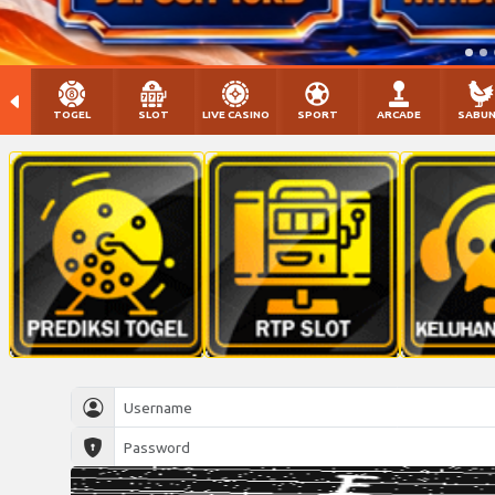
TOGEL
SLOT
LIVE CASINO
SPORT
ARCADE
SABU