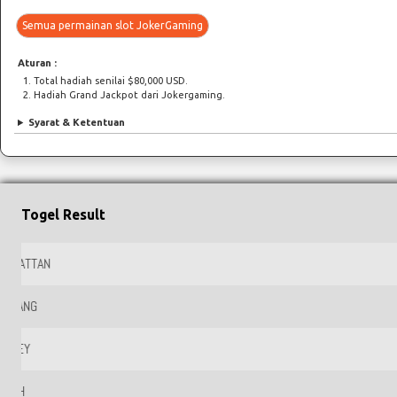
Semua permainan slot JokerGaming
Aturan :
Total hadiah senilai $80,000 USD.
Hadiah Grand Jackpot dari Jokergaming.
Syarat & Ketentuan
Togel Result
TOTO WUHAN
CAMBODIA
TOTO MACAU
TAIWAN