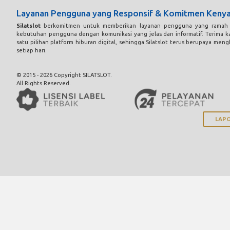
Layanan Pengguna yang Responsif & Komitmen Ken
Silatslot
berkomitmen untuk memberikan layanan pengguna yang ramah 
kebutuhan pengguna dengan komunikasi yang jelas dan informatif. Terima ka
satu pilihan platform hiburan digital, sehingga Silatslot terus berupaya meng
setiap hari.
© 2015 - 2026 Copyright SILATSLOT.
All Rights Reserved.
LAPO