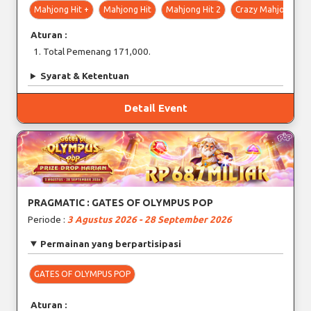
Mahjong Hit +
Mahjong Hit
Mahjong Hit 2
Crazy Mahjong
Aturan :
Total Pemenang 171,000.
Syarat & Ketentuan
Detail Event
PRAGMATIC : GATES OF OLYMPUS POP
Periode :
3 Agustus 2026 - 28 September 2026
Permainan yang berpartisipasi
GATES OF OLYMPUS POP
Aturan :