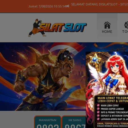
SELAMAT DATANG DISILATSLOT - SIT
Jumat 7/08/2026 10:55:14
HOME
TO
MANHATTAN
HK SIANG
SYDNEY
C