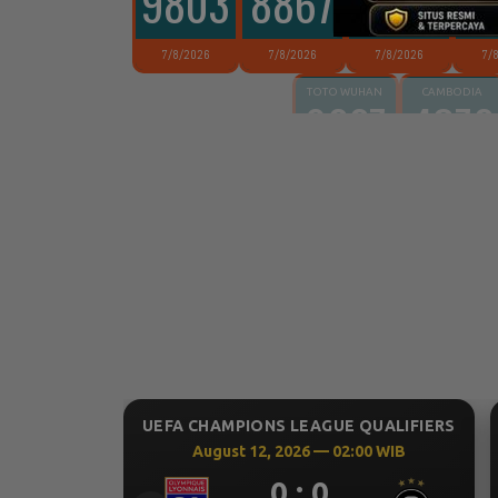
9803
8867
0158
1
7/8/2026
7/8/2026
7/8/2026
7/
TOTO WUHAN
CAMBODIA
9227
4372
7/8/2026
7/8/2026
IERS
UEFA CHAMPIONS LEAGUE QUALIFIERS
UEFA C
August 12, 2026 — 01:15 WIB
A
0 : 0