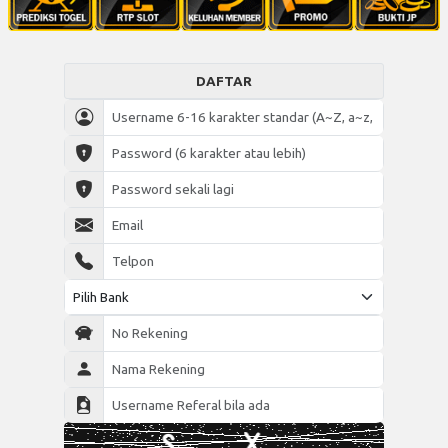
DAFTAR