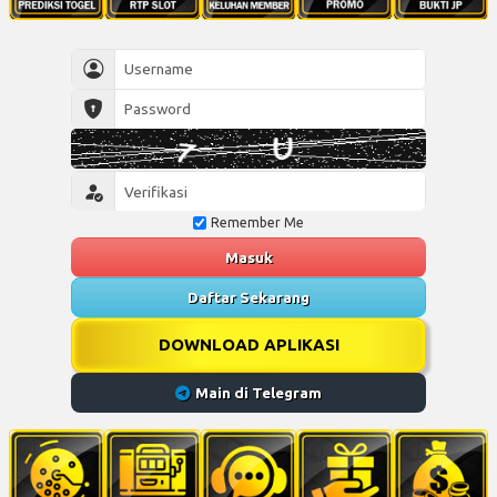
Remember Me
Masuk
Daftar Sekarang
DOWNLOAD APLIKASI
Main di Telegram