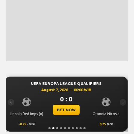
ALIFIERS
UEFA EUROPA LEAGUE QUALIFI
0 WIB
August 6, 2026 — 22:00 WIB
0 : 0
Previous
Next
BET NOW
C
Omonia Nicosia
KuPS
0.75
0.68
-0.25
-0.97