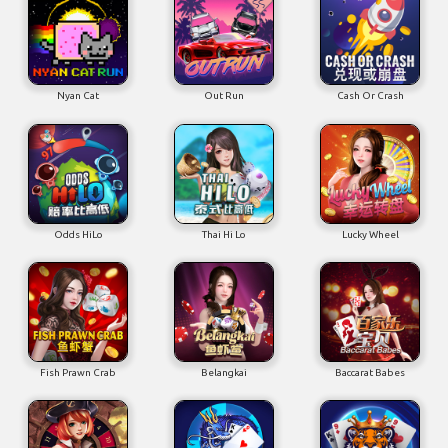
Nyan Cat
Out Run
Cash Or Crash
Odds HiLo
Thai Hi Lo
Lucky Wheel
Fish Prawn Crab
Belangkai
Baccarat Babes