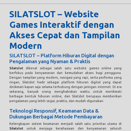
SILATSLOT – Website
Games Interaktif dengan
Akses Cepat dan Tampilan
Modern
SILATSLOT – Platform Hiburan Digital dengan
Pengalaman yang Nyaman & Praktis
Silatslot
dikenal sebagai salah satu website games online yang
berfokus pada kenyamanan dan kemudahan akses bagi pengguna.
Dengan tampilan yang modern, navigasi yang rapi, serta performa yang
ringan, Silatslot hadir sebagai platform hiburan digital yang dapat
dinikmati kapan saja selama terhubung dengan jaringan internet. Di era
sekarang, banyak orang menghabiskan waktu untuk menikmati
berbagai bentuk hiburan online, dan Silatslot berupaya memberikan
pengalaman yang lebih segar, praktis, dan mudah digunakan.
Teknologi Responsif, Keamanan Data &
Dukungan Berbagai Metode Pembayaran
Kelengkapan sistem keamanan menjadi salah satu prioritas utama di
Silatslot
untuk menjaga kerahasiaan dan kenyamanan seluruh