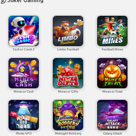
Joker Gaming
Cash or Crash 2
Limbo Football
Football Mines
Mines or Cash
Mines or Gifts
Mines or Treat
Plinko UFO
Midnight Robbery
Galaxy Attack